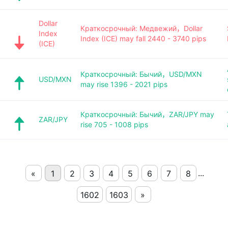
Dollar
Краткосрочный: Медвежий，Dollar
Index
Index (ICE) may fall 2440 - 3740 pips
(ICE)
Краткосрочный: Бычий，USD/MXN
USD/MXN
may rise 1396 - 2021 pips
Краткосрочный: Бычий，ZAR/JPY may
ZAR/JPY
rise 705 - 1008 pips
...
«
1
2
3
4
5
6
7
8
1602
1603
»