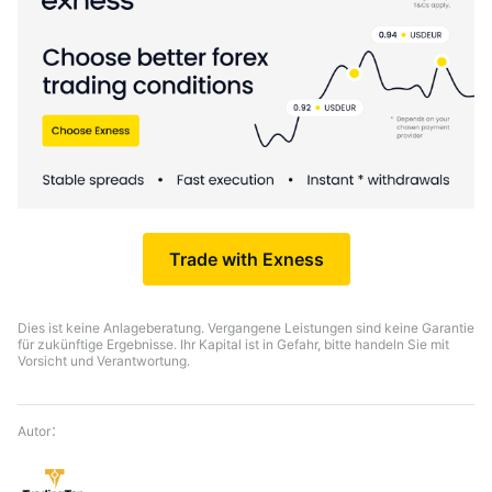
Trade with Exness
Dies ist keine Anlageberatung. Vergangene Leistungen sind keine Garantie
für zukünftige Ergebnisse. Ihr Kapital ist in Gefahr, bitte handeln Sie mit
Vorsicht und Verantwortung.