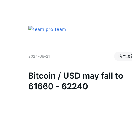
暗号通
2024-06-21
Bitcoin / USD may fall to
61660 - 62240