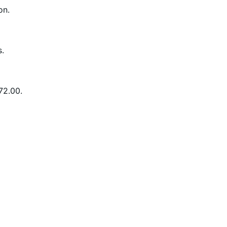
on.
s.
72.00.